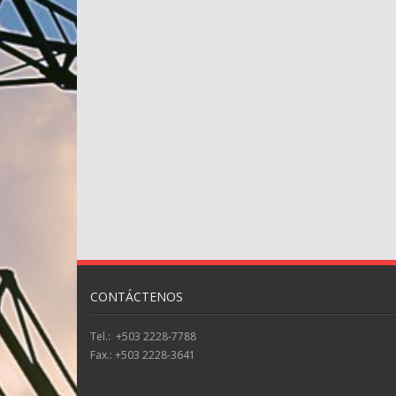
CONTÁCTENOS
Tel.: +503 2228-7788
Fax.: +503 2228-3641