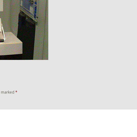
re marked
*