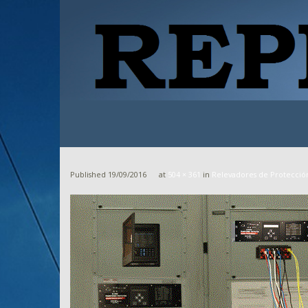
Published
19/09/2016
at
504 × 361
in
Relevadores de Protecció